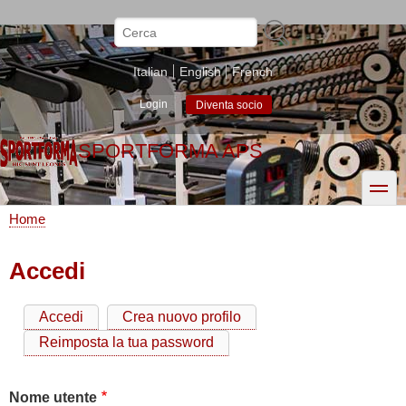
Salta
al
Cerca
contenuto
principale
Italian
English
French
Login
Diventa socio
SPORTFORMA APS
toggle
Home
Briciole
di
Accedi
pane
Accedi
Crea nuovo profilo
Schede
Reimposta la tua password
primarie
Nome utente