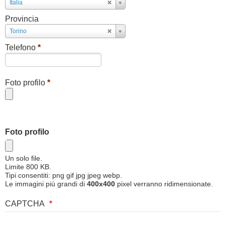
Paese
Italia
Provincia
Provincia
Torino
Telefono
*
Foto profilo
*
Foto profilo
Un solo file.
Limite 800 KB.
Tipi consentiti: png gif jpg jpeg webp.
Le immagini più grandi di
400x400
pixel verranno ridimensionate.
CAPTCHA