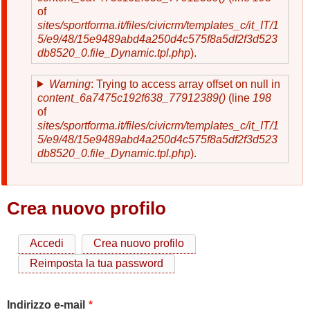
of
sites/sportforma.it/files/civicrm/templates_c/it_IT/1
5/e9/48/15e9489abd4a250d4c575f8a5df2f3d523
db8520_0.file_Dynamic.tpl.php
).
Warning
: Trying to access array offset on null in
content_6a7475c192f638_77912389()
(line
198
of
sites/sportforma.it/files/civicrm/templates_c/it_IT/1
5/e9/48/15e9489abd4a250d4c575f8a5df2f3d523
db8520_0.file_Dynamic.tpl.php
).
Crea nuovo profilo
Accedi
Crea nuovo profilo
Schede
Reimposta la tua password
primarie
Indirizzo e-mail