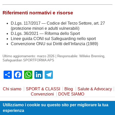
Riferimenti normativi e risorse
D.Lgs. 117/2017 — Codice del Terzo Settore, art. 27
(protezione minori e adulti vulnerabili)
D.Lgs. 36/2021 — Riforma dello Sport
Linee guida CONI sul Safeguarding nello sport
Convenzione ONU sui Diritti dell'Infanzia (1989)
Ultimo aggiornamento: marzo 2026 | Responsabile: Willeke Brenning,
Safeguardian SPORTFORMA APS
Share
Facebook
WhatsApp
LinkedIn
Telegram
Chi siamo
SPORT & CLASSI
Blog
Salute & Advocacy
Convenzioni
DOVE SIAMO
Utilizziamo i cookie su questo sito per migliorare la tua
Privacy Policy
Cookie Policy
Safeguarding
esperienza
Statuto e Trasparenza
Contatti