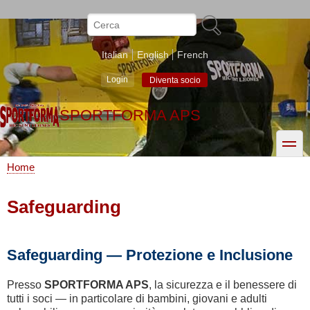
Salta
al
Cerca
contenuto
principale
Italian
English
French
Login
Diventa socio
SPORTFORMA APS
toggle
Home
Briciole
di
Safeguarding
pane
Safeguarding — Protezione e Inclusione
Presso
SPORTFORMA APS
, la sicurezza e il benessere di
tutti i soci — in particolare di bambini, giovani e adulti