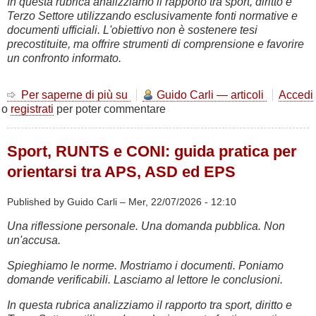
In questa rubrica analizziamo il rapporto tra sport, diritto e
Scultura
Terzo Settore utilizzando esclusivamente fonti normative e
documenti ufficiali. L'obiettivo non è sostenere tesi
precostituite, ma offrire strumenti di comprensione e favorire
un confronto informato.
Per saperne di più su
Sportforma
Guido Carli — articoli
Accedi
o
registrati
per poter commentare
nel
panorama
associativo
Sport, RUNTS e CONI: guida pratica per
nazionale
e
orientarsi tra APS, ASD ed EPS
internazionale
Published by Guido Carli –
Mer, 22/07/2026 - 12:10
Una riflessione personale. Una domanda pubblica. Non
un'accusa.
Spieghiamo le norme. Mostriamo i documenti. Poniamo
domande verificabili. Lasciamo al lettore le conclusioni.
In questa rubrica analizziamo il rapporto tra sport, diritto e