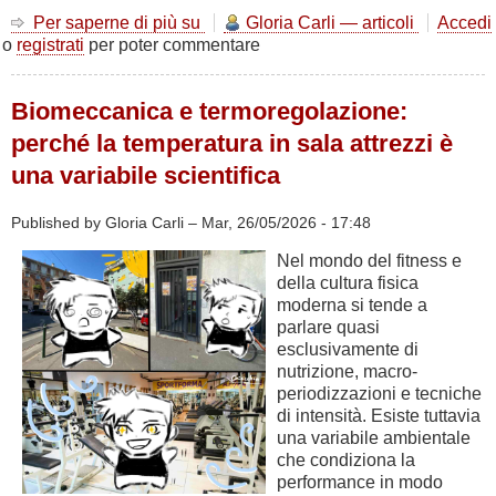
Per saperne di più su
Il
Gloria Carli — articoli
Accedi
o
registrati
per poter commentare
vero
motore
del
Biomeccanica e termoregolazione:
dimagrimento:
come
perché la temperatura in sala attrezzi è
brucia
una variabile scientifica
le
calorie
il
Published by Gloria Carli –
Mar, 26/05/2026 - 17:48
nostro
Nel mondo del fitness e
corpo?
della cultura fisica
moderna si tende a
parlare quasi
esclusivamente di
nutrizione, macro-
periodizzazioni e tecniche
di intensità. Esiste tuttavia
una variabile ambientale
che condiziona la
performance in modo