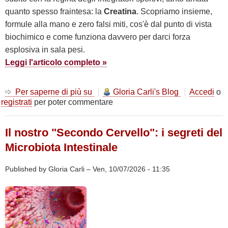
quanto spesso fraintesa: la
Creatina
. Scopriamo insieme,
formule alla mano e zero falsi miti, cos'è dal punto di vista
biochimico e come funziona davvero per darci forza
esplosiva in sala pesi.
Leggi l'articolo completo »
Per saperne di più su
Minichimica
Gloria Carli's Blog
Accedi
o
registrati
per poter commentare
#1:
CREATINA
-
Il nostro "Secondo Cervello": i segreti del
la
molecola
Microbiota Intestinale
della
forza
Published by
Gloria Carli
–
Ven, 10/07/2026 - 11:35
rapida