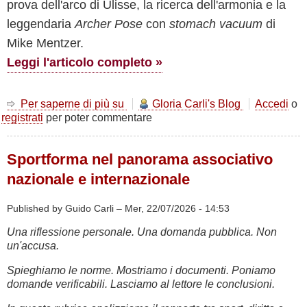
prova dell'arco di Ulisse, la ricerca dell'armonia e la
leggendaria
Archer Pose
con
stomach vacuum
di
Mike Mentzer.
Leggi l'articolo completo »
Per saperne di più su
L'Arco
Gloria Carli's Blog
Accedi
o
registrati
per poter commentare
di
Ulisse
e
Sportforma nel panorama associativo
il
Vuoto
nazionale e internazionale
di
Mike
Published by Guido Carli –
Mer, 22/07/2026 - 14:53
Mentzer:
Quando
Una riflessione personale. Una domanda pubblica. Non
il
un'accusa.
Bodybuilding
Diventa
Spieghiamo le norme. Mostriamo i documenti. Poniamo
Mito
domande verificabili. Lasciamo al lettore le conclusioni.
e