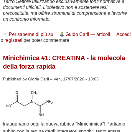
Terzo Settore utilizzando esclusivamente fonti normative e
documenti ufficiali. L'obiettivo non è sostenere tesi
precostituite, ma offrire strumenti di comprensione e favorire
un confronto informato.
Per saperne di più su
Sport,
Guido Carli — articoli
Accedi
o
registrati
per poter commentare
RUNTS
e
CONI:
Minichimica #1: CREATINA - la molecola
guida
pratica
della forza rapida
per
orientarsi
Published by
Gloria Carli
–
Ven, 17/07/2026 - 13:05
tra
APS,
ASD
ed
EPS
Inauguriamo oggi la nuova rubrica "Minichimica"! Partiamo
subito con la regina degli integratori sportivi, tanto amata