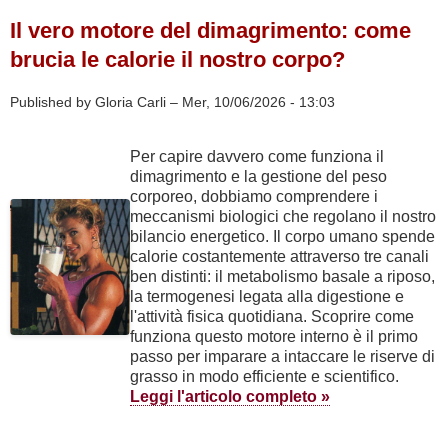
ASD
Il vero motore del dimagrimento: come
(o
APD)?
brucia le calorie il nostro corpo?
Le
classificazioni
Published by Gloria Carli –
Mer, 10/06/2026 - 13:03
degli
atleti
prima
Per capire davvero come funziona il
del
dimagrimento e la gestione del peso
2023
corporeo, dobbiamo comprendere i
meccanismi biologici che regolano il nostro
bilancio energetico. Il corpo umano spende
calorie costantemente attraverso tre canali
ben distinti: il metabolismo basale a riposo,
la termogenesi legata alla digestione e
l'attività fisica quotidiana. Scoprire come
funziona questo motore interno è il primo
passo per imparare a intaccare le riserve di
grasso in modo efficiente e scientifico.
Leggi l'articolo completo »