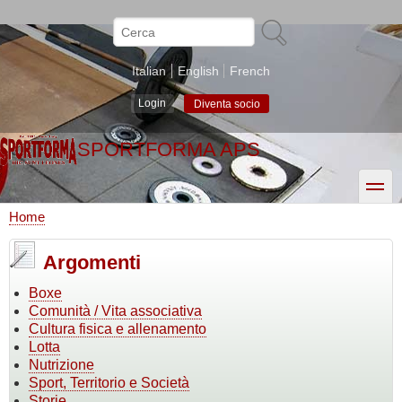
Salta
al
Cerca
contenuto
principale
Italian
English
French
Login
Diventa socio
SPORTFORMA APS
toggle
Home
Briciole
di
Argomenti
pane
Boxe
Comunità / Vita associativa
Cultura fisica e allenamento
Lotta
Nutrizione
Sport, Territorio e Società
Storie