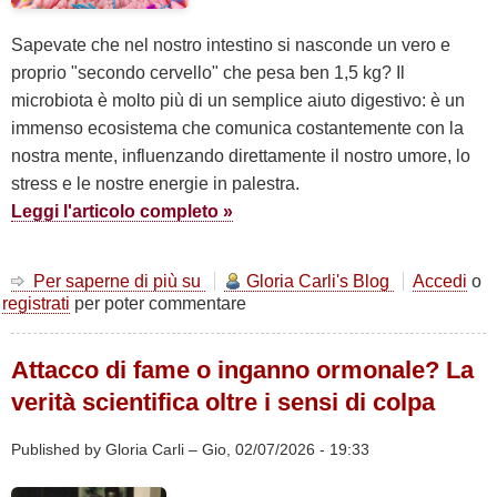
Sapevate che nel nostro intestino si nasconde un vero e
proprio "secondo cervello" che pesa ben 1,5 kg? Il
microbiota è molto più di un semplice aiuto digestivo: è un
immenso ecosistema che comunica costantemente con la
nostra mente, influenzando direttamente il nostro umore, lo
stress e le nostre energie in palestra.
Leggi l'articolo completo »
Per saperne di più su
Il
Gloria Carli's Blog
Accedi
o
registrati
per poter commentare
nostro
"Secondo
Cervello":
Attacco di fame o inganno ormonale? La
i
segreti
verità scientifica oltre i sensi di colpa
del
Microbiota
Published by
Gloria Carli
–
Gio, 02/07/2026 - 19:33
Intestinale