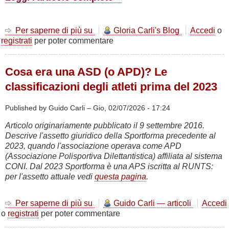
Per saperne di più su
Attacco
Gloria Carli's Blog
Accedi
o
registrati
per poter commentare
di
fame
o
Cosa era una ASD (o APD)? Le
inganno
ormonale?
classificazioni degli atleti prima del 2023
La
verità
Published by Guido Carli –
Gio, 02/07/2026 - 17:24
scientifica
oltre
Articolo originariamente pubblicato il 9 settembre 2016.
i
Descrive l'assetto giuridico della Sportforma precedente al
sensi
2023, quando l'associazione operava come APD
di
(Associazione Polisportiva Dilettantistica) affiliata al sistema
colpa
CONI. Dal 2023 Sportforma è una APS iscritta al RUNTS:
per l'assetto attuale vedi
questa pagina
.
Per saperne di più su
Cosa
Guido Carli — articoli
Accedi
o
registrati
per poter commentare
era
una