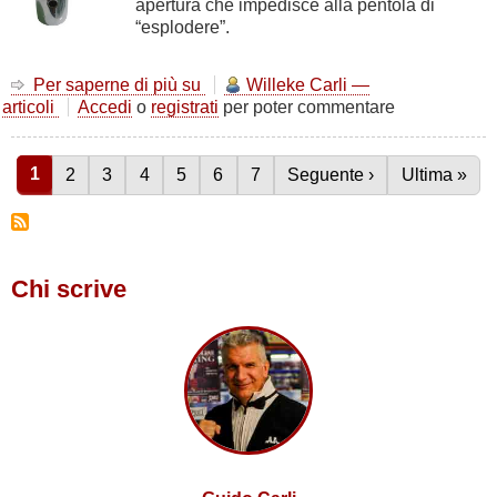
apertura che impedisce alla pentola di
“esplodere”.
Per saperne di più su
La
Willeke Carli —
articoli
Accedi
o
registrati
palestra
per poter commentare
come
valvola
Pagina attuale
1
di
Pagina
2
Pagina
3
Pagina
4
Pagina
5
Pagina
6
Pagina
7
Pagina successiva
Seguente ›
Ultima pagi
Ultima »
Paginazione
sicurezza
Chi scrive