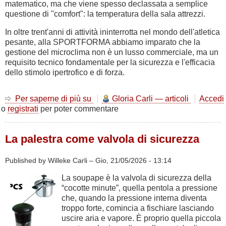
matematico, ma che viene spesso declassata a semplice
questione di "comfort": la temperatura della sala attrezzi.
In oltre trent'anni di attività ininterrotta nel mondo dell'atletica
pesante, alla SPORTFORMA abbiamo imparato che la
gestione del microclima non è un lusso commerciale, ma un
requisito tecnico fondamentale per la sicurezza e l'efficacia
dello stimolo ipertrofico e di forza.
Per saperne di più su
Biomeccanica
Gloria Carli — articoli
Accedi
o
registrati
per poter commentare
e
termoregolazione:
perché
La palestra come valvola di sicurezza
la
temperatura
in
Published by Willeke Carli –
Gio, 21/05/2026 - 13:14
sala
La soupape è la valvola di sicurezza della
attrezzi
“cocotte minute”, quella pentola a pressione
è
che, quando la pressione interna diventa
una
troppo forte, comincia a fischiare lasciando
variabile
uscire aria e vapore. È proprio quella piccola
scientifica