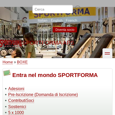
Salta
al
Cerca
contenuto
principale
Italian
English
French
Login
Diventa socio
SPORTFORMA APS
toggle
Home
BOXE
Briciole
di
Entra nel mondo SPORTFORMA
pane
Adesioni
Pre-Iscrizione (Domanda di Iscrizione)
ContributiSoci
Sostienici
5 x 1000