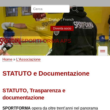
Salta
al
Cerca
contenuto
principale
Italian
English
French
Login
Diventa socio
SPORTFORMA APS
toggle
Home
L'Associazione
Briciole
di
STATUTO e Documentazione
pane
STATUTO, Trasparenza e
documentazione
SPORTFORMA
opera da oltre trent’anni nel panorama