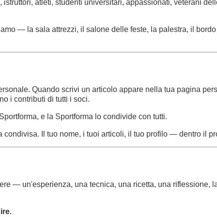
istruttori, atleti, studenti universitari, appassionati, veterani
amo — la sala attrezzi, il salone delle feste, la palestra, il bord
 personale. Quando scrivi un articolo appare nella tua pagina pe
 contributi di tutti i soci.
Sportforma, e la Sportforma lo condivide con tutti.
ondivisa. Il tuo nome, i tuoi articoli, il tuo profilo — dentro il 
e — un'esperienza, una tecnica, una ricetta, una riflessione, la 
ire.