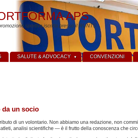
ORTFORMA APS
promozione sportiva iscritta presso il RUNTS
G
SALUTE & ADVOCACY
CONVENZIONI
o da un socio
ontributo di un volontario. Non abbiamo una redazione, non comm
di atleti, analisi scientifiche — è il frutto della conoscenza che ci