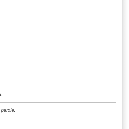
à.
 parole.