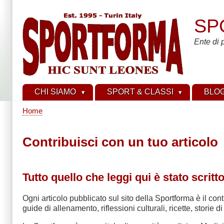
Skip
to
SP
main
content
Ente di 
CHI SIAMO
SPORT & CLASSI
BLO
Home
Breadcrumb
Contribuisci con un tuo articolo
Tutto quello che leggi qui è stato scritt
Ogni articolo pubblicato sul sito della Sportforma è il c
guide di allenamento, riflessioni culturali, ricette, storie 