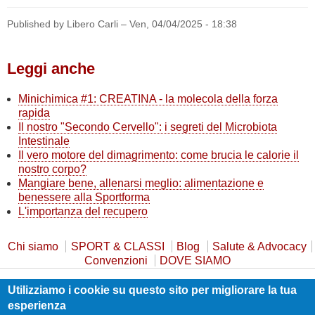
Published by Libero Carli –
Ven, 04/04/2025 - 18:38
Leggi anche
Minichimica #1: CREATINA - la molecola della forza
rapida
Il nostro "Secondo Cervello": i segreti del Microbiota
Intestinale
Il vero motore del dimagrimento: come brucia le calorie il
nostro corpo?
Mangiare bene, allenarsi meglio: alimentazione e
benessere alla Sportforma
L'importanza del recupero
Chi siamo
SPORT & CLASSI
Blog
Salute & Advocacy
Convenzioni
DOVE SIAMO
Utilizziamo i cookie su questo sito per migliorare la tua
Privacy Policy
Cookie Policy
Safeguarding
esperienza
Statuto e Trasparenza
Contatti