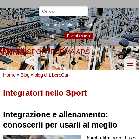
Salta
al
Cerca
contenuto
principale
Italian
English
French
Login
Diventa socio
SPORTFORMA APS
toggle
Home
Blog
blog di LiberoCarli
Briciole
di
Integratori nello Sport
pane
Integrazione e allenamento:
conoscerli per usarli al meglio
Negli ultimi anni, l’uso