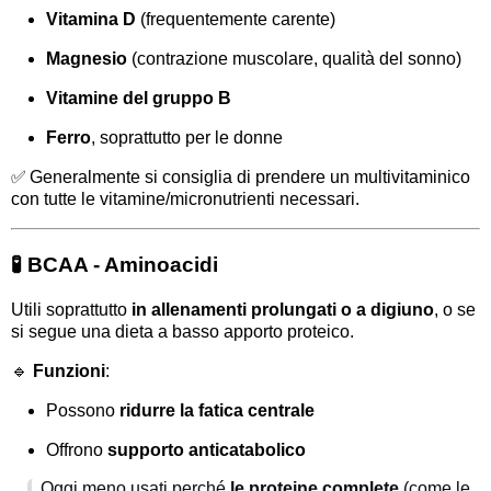
Vitamina D
(frequentemente carente)
Magnesio
(contrazione muscolare, qualità del sonno)
Vitamine del gruppo B
Ferro
, soprattutto per le donne
✅ Generalmente si consiglia di prendere un multivitaminico
con tutte le vitamine/micronutrienti necessari.
🧪 BCAA - Aminoacidi
Utili soprattutto
in allenamenti prolungati o a digiuno
, o se
si segue una dieta a basso apporto proteico.
🔹
Funzioni
:
Possono
ridurre la fatica centrale
Offrono
supporto anticatabolico
Oggi meno usati perché
le proteine complete
(come le