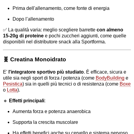
Prima dell'allenamento, come fonte di energia
Dopo l’allenamento
✅ La qualità varia: meglio scegliere barrette
con almeno
15-20g di proteine
e
pochi zuccheri aggiunti, come quelle
disponibili nel distributore snack alla Sportforma.
🧬 Creatina Monoidrato
E'
l'integratore sportivo più studiato
.
È efficace, sicura e
utile sia negli sport di forza / potenza (come
BodyBuilding
e
Pesistica
) sia in quelli più tecnici o di resistenza (come
Boxe
o
Lotta
).
🔹
Effetti principali
:
Aumenta forza e potenza anaerobica
Supporta la crescita muscolare
Ha effetti benefici anche su cervello e sistema nervoso