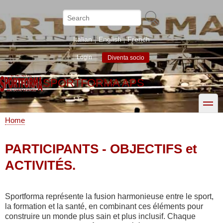
Skip
to
Search
main
content
Italian
English
French
Login
Diventa socio
SPORTFORMA APS
toggle
Home
Breadcrumb
PARTICIPANTS - OBJECTIFS et
ACTIVITÉS.
Sportforma représente la fusion harmonieuse entre le sport,
la formation et la santé, en combinant ces éléments pour
construire un monde plus sain et plus inclusif. Chaque