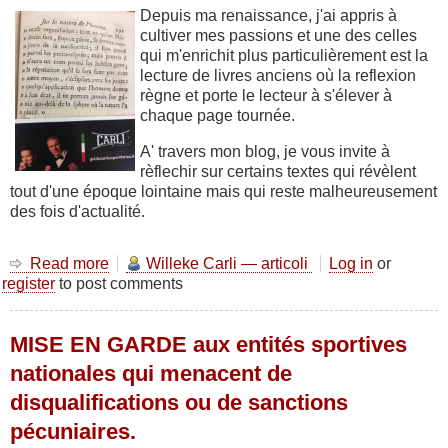
Depuis ma renaissance, j'ai appris à
cultiver mes passions et une des celles
qui m'enrichit plus particulièrement est la
lecture de livres anciens où la reflexion
règne et porte le lecteur à s'élever à
chaque page tournée.
A' travers mon blog, je vous invite à
rèflechir sur certains textes qui révèlent
tout d'une époque lointaine mais qui reste malheureusement
des fois d'actualité.
Read more
about
Willeke Carli — articoli
Log in
or
register
to post comments
Réflexions
sur
le
MISE EN GARDE aux entités sportives
génie
et
nationales qui menacent de
ses
disqualifications ou de sanctions
talents...
1er
pécuniaires.
épisode.