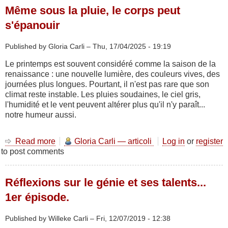
Même sous la pluie, le corps peut
Fitness
!
s'épanouir
Published by Gloria Carli –
Thu, 17/04/2025 - 19:19
Le printemps est souvent considéré comme la saison de la
renaissance : une nouvelle lumière, des couleurs vives, des
journées plus longues. Pourtant, il n'est pas rare que son
climat reste instable. Les pluies soudaines, le ciel gris,
l'humidité et le vent peuvent altérer plus qu'il n'y paraît...
notre humeur aussi.
Read more
about
Gloria Carli — articoli
Log in
or
register
to post comments
Même
sous
la
Réflexions sur le génie et ses talents...
pluie,
le
1er épisode.
corps
peut
Published by Willeke Carli –
Fri, 12/07/2019 - 12:38
s'épanouir