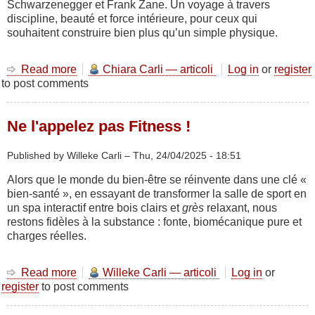
Schwarzenegger et Frank Zane. Un voyage à travers
discipline, beauté et force intérieure, pour ceux qui
souhaitent construire bien plus qu’un simple physique.
Read more
about
Chiara Carli — articoli
Log in
or
register
to post comments
S’entraîner
comme
un
Ne l'appelez pas Fitness !
sculpteur
:
du
Published by Willeke Carli –
Thu, 24/04/2025 - 18:51
mythe
Alors que le monde du bien-être se réinvente dans une clé «
d’Hercule
bien-santé », en essayant de transformer la salle de sport en
à
un spa interactif entre bois clairs et
grès
relaxant, nous
l’âge
restons fidèles à la substance : fonte, biomécanique pure et
d’or
charges réelles.
du
bodybuilding
Read more
about
Willeke Carli — articoli
Log in
or
register
to post comments
Ne
l'appelez
pas