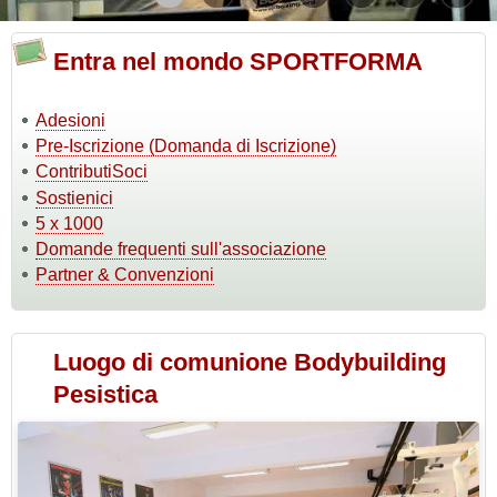
internazionali, grazie all'impegno diretto di soci e volontari
che tramandano le proprie esperienze in qualità di tutor e
formatori.
Entra nel mondo SPORTFORMA
Adesioni
Pre-Iscrizione (Domanda di Iscrizione)
ContributiSoci
Sostienici
5 x 1000
Domande frequenti sull'associazione
Partner & Convenzioni
Luogo di comunione Bodybuilding
Pesistica