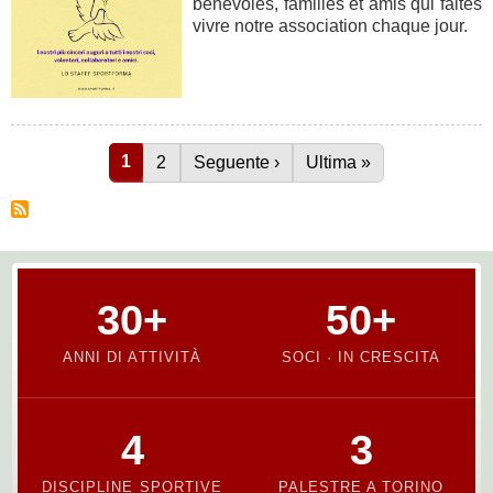
bénévoles, familles et amis qui faites
vivre notre association chaque jour.
Current page
1
Page
2
Next page
Seguente ›
Last page
Ultima »
Pagination
30+
50+
ANNI DI ATTIVITÀ
SOCI · IN CRESCITA
4
3
DISCIPLINE SPORTIVE
PALESTRE A TORINO