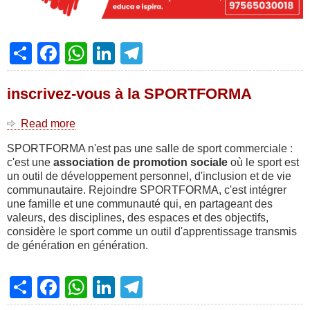
SPORTFORMA
APS
Share
Facebook
WhatsApp
LinkedIn
Telegram
inscrivez-vous à la SPORTFORMA
Read more
about
inscrivez-
SPORTFORMA n'est pas une salle de sport commerciale :
vous
c'est une
association de promotion sociale
où le sport est
à
un outil de développement personnel, d'inclusion et de vie
la
communautaire. Rejoindre SPORTFORMA, c'est intégrer
SPORTFORMA
une famille et une communauté qui, en partageant des
valeurs, des disciplines, des espaces et des objectifs,
considère le sport comme un outil d'apprentissage transmis
de génération en génération.
Share
Facebook
WhatsApp
LinkedIn
Telegram