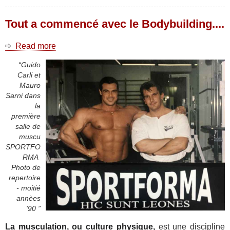
Tout a commencé avec le Bodybuilding....
Read more
about
Tout
“Guido
a
Carli et
commencé
Mauro
avec
Sarni dans
le
la
Bodybuilding....
première
salle de
muscu
SPORTFO
RMA
Photo de
repertoire
- moitié
annèes
'90 ”
La musculation, ou culture physique,
est une discipline