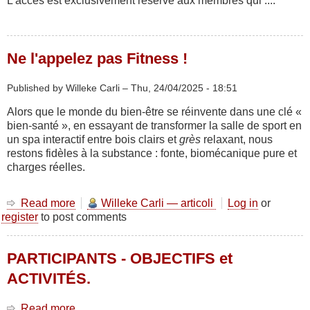
L'accès est exclusivement réservé aux membres qui ....
Ne l'appelez pas Fitness !
Published by Willeke Carli –
Thu, 24/04/2025 - 18:51
Alors que le monde du bien-être se réinvente dans une clé «
bien-santé », en essayant de transformer la salle de sport en
un spa interactif entre bois clairs et
grès
relaxant, nous
restons fidèles à la substance : fonte, biomécanique pure et
charges réelles.
Read more
about
Willeke Carli — articoli
Log in
or
register
to post comments
Ne
l'appelez
pas
PARTICIPANTS - OBJECTIFS et
Fitness
!
ACTIVITÉS.
Read more
about