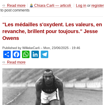
Read more
about
Chiara Carli — articoli
Log in
or
register
to post comments
S’entraîner
comme
un
"Les médailles s'oxydent. Les valeurs, en
sculpteur
:
revanche, brillent pour toujours." Jesse
du
Owens
mythe
d’Hercule
à
Published by
WillekeCarli
–
Mon, 23/06/2025 - 19:46
Share
Facebook
WhatsApp
LinkedIn
Telegram
l’âge
d’or
du
Read more
about
bodybuilding
"Les
médailles
s'oxydent.
Les
valeurs,
en
revanche,
brillent
pour