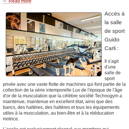
Read more
about
Salle
de
Accès à
sport
la salle
Guido
Carli
de sport
Guido
Carli :
Il s'agit
d'une
salle de
sport
privée avec une vaste flotte de machines qui font partie de la
collection de la série intemporelle Lux de l'époque de l'âge
d'or de la musculation que la célèbre société Technogym a
maintenue, maintenue en excellent état, ainsi que des
bancs, des haltères, des haltères et tous les équipements
utiles à la musculation, au bien-être et à la rééducation
motrice.