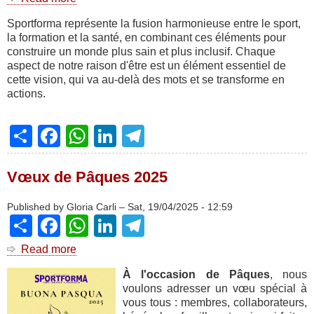
PARTICIPANTS
Sportforma représente la fusion harmonieuse entre le sport,
-
la formation et la santé, en combinant ces éléments pour
OBJECTIFS
construire un monde plus sain et plus inclusif. Chaque
et
aspect de notre raison d'être est un élément essentiel de
ACTIVITÉS.
cette vision, qui va au-delà des mots et se transforme en
actions.
Share
Facebook
WhatsApp
LinkedIn
Telegram
Vœux de Pâques 2025
Published by
Gloria Carli
–
Sat, 19/04/2025 - 12:59
Share
Facebook
WhatsApp
LinkedIn
Telegram
Read more
about
Vœux
À l'occasion de Pâques
, nous
de
voulons adresser un vœu spécial à
Pâques
vous tous : membres, collaborateurs,
2025