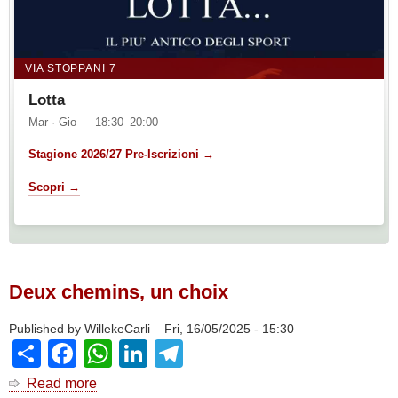
VIA STOPPANI 7
Lotta
Mar · Gio — 18:30–20:00
Stagione 2026/27 Pre-Iscrizioni →
Scopri →
Deux chemins, un choix
Published by
WillekeCarli
–
Fri, 16/05/2025 - 15:30
Share
Facebook
WhatsApp
LinkedIn
Telegram
Read more
about