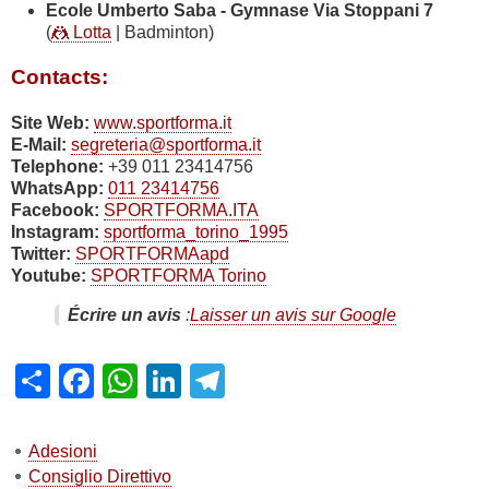
Ecole Umberto Saba - Gymnase Via Stoppani 7
(
🤼 Lotta
| Badminton)
Contacts:
Site Web:
www.sportforma.it
E-Mail:
segreteria@sportforma.it
Telephone:
+39 011 23414756
WhatsApp:
011 23414756
Facebook:
SPORTFORMA.ITA
Instagram:
sportforma_torino_1995
Twitter:
SPORTFORMAapd
Youtube:
SPORTFORMA Torino
Écrire un avis
:
Laisser un avis sur Google
Share
Facebook
WhatsApp
LinkedIn
Telegram
Adesioni
Consiglio Direttivo