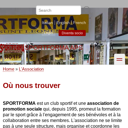
Skip
to
Search
main
content
Italian
English
French
Login
Diventa socio
SPORTFORMA APS
toggle
Home
L'Association
Breadcrumb
Où nous trouver
SPORTFORMA
est un club sportif et une
association de
promotion sociale
qui, depuis 1995, promeut la formation
par le sport grâce à l'engagement de ses bénévoles et à la
collaboration entre ses membres. L'association ne se limite
pas à une seule structure, mais organise et coordonne les