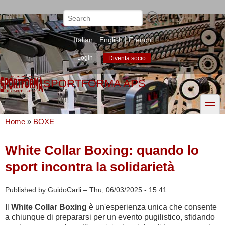
Skip
to
Search
main
content
Italian
English
French
Login
Diventa socio
SPORTFORMA APS
toggle
Home
BOXE
Breadcrumb
White Collar Boxing: quando lo
sport incontra la solidarietà
Published by
GuidoCarli
–
Thu, 06/03/2025 - 15:41
Il
White Collar Boxing
è un'esperienza unica che consente
a chiunque di prepararsi per un evento pugilistico, sfidando