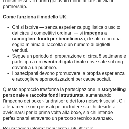
i nostri tesserati hanno già avuto modo di fare attività in
partnership.
Come funziona il modello UK:
Chi si iscrive — senza esperienza pugilistica o uscito
dai circuiti competitivi ordinari — si
impegna a
raccogliere fondi per beneficenza
, di solito con una
soglia minima di raccolta o un numero di biglietti
venduti.
Segue un periodo di preparazione di circa 8 settimane e
partecipa a un
evento di gala finale
dove sale sul ring
davanti a un pubblico.
I partecipanti devono promuovere la propria esperienza
e raccogliere sponsorizzazioni per cause sociali.
Questo approccio trasforma la partecipazione in
storytelling
personale
e
raccolta fondi strutturata
, aumentando
l'impegno dei boxer-fundraiser e dei loro network sociali. Gli
allenamenti sono pensati per includere sia chi desidera
avvicinarsi per la prima volta alla boxe, sia chi intende
perfezionarsi attraverso un percorso tecnico avanzato.
Per maggiori informazioni visita i siti ufficiali: