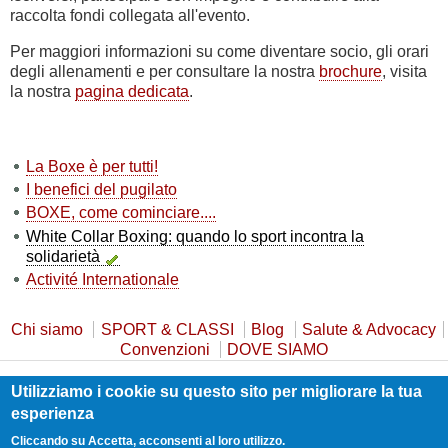
raccolta fondi collegata all'evento.
Per maggiori informazioni su come diventare socio, gli orari
degli allenamenti e per consultare la nostra
brochure
, visita
la nostra
pagina dedicata
.
La Boxe è per tutti!
I benefici del pugilato
BOXE, come cominciare....
White Collar Boxing: quando lo sport incontra la
solidarietà
Activité Internationale
Chi siamo
SPORT & CLASSI
Blog
Salute & Advocacy
Convenzioni
DOVE SIAMO
Utilizziamo i cookie su questo sito per migliorare la tua
Privacy Policy
Cookie Policy
Safeguarding
esperienza
Statuto e Trasparenza
Contatti
Cliccando su Accetta, acconsenti al loro utilizzo.