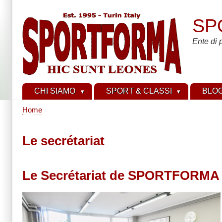
Skip
to
SP
main
content
Ente di 
CHI SIAMO
SPORT & CLASSI
BLO
Home
Breadcrumb
Le secrétariat
Le Secrétariat de SPORTFORMA