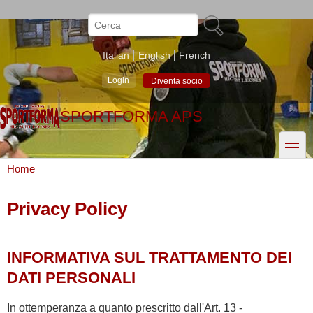
Salta
al
Cerca
contenuto
principale
Italian
English
French
Login
Diventa socio
SPORTFORMA APS
toggle
Home
Briciole
di
Privacy Policy
pane
INFORMATIVA SUL TRATTAMENTO DEI
DATI PERSONALI
In ottemperanza a quanto prescritto dall'Art. 13 -