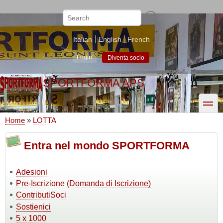
Skip
to
Search
main
content
Italian
English
French
Login
Diventa socio
SPORTFORMA APS
toggle
Home
LOTTA
Breadcrumb
Entra nel mondo SPORTFORMA
Adesioni
Pre-Iscrizione (Domanda di Iscrizione)
ContributiSoci
Sostienici
5 x 1000