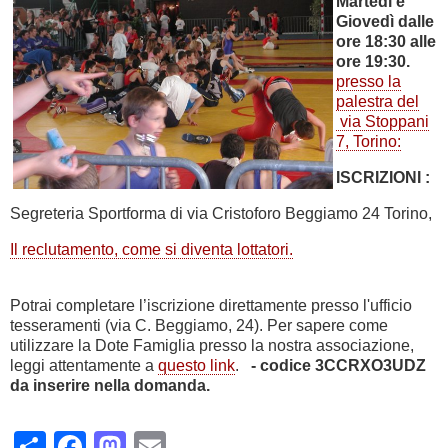
Martedì e
Giovedì dalle
ore 18:30 alle
ore 19:30.
presso la
palestra del
via Stoppani
7, Torino:
ISCRIZIONI :
Segreteria Sportforma di via Cristoforo Beggiamo 24 Torino,
Il reclutamento, come si diventa lottatori.
Potrai completare l’iscrizione direttamente presso l'ufficio
tesseramenti (via C. Beggiamo, 24). Per sapere come
utilizzare la Dote Famiglia presso la nostra associazione,
leggi attentamente a
questo link
.
- codice
3CCRXO3UDZ
da inserire nella domanda.
Share
Facebook
Mastodon
Email