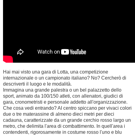
Hai mai visto una gara di Lotta, una competizione
internazionale o un campionato italiano? No? Cercherò di
descriverti il luogo e le modalità.
Immagina una grande palestra o un bel palazzetto dello
sport, animato da 100/150 atleti, con allenatori, giudici di
gara, cronometristi e personale addetto all'organizzazione.
Che cosa vedi entrando? AI centro spiccano per vivaci colori
due o tre materassine di almeno dieci metri per dieci
cadauna, caratterizzate da un grande cerchio rosso largo un
metro, che delimita l'area di combattimento. In quell'area i
contendenti, rigorosamente in costume rosso l'uno e blu