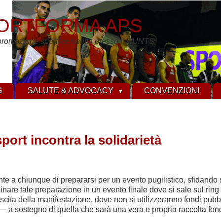
ORTFORMA APS
promozione sportiva iscritta presso il RUNTS
G
SALUTE & ADVOCACY
CONVENZIONI
ort incontra la solidarietà
e a chiunque di prepararsi per un evento pugilistico, sfidando s
minare tale preparazione in un evento finale dove si sale sul rin
ita della manifestazione, dove non si utilizzeranno fondi pubbli
 — a sostegno di quella che sarà una vera e propria raccolta fon