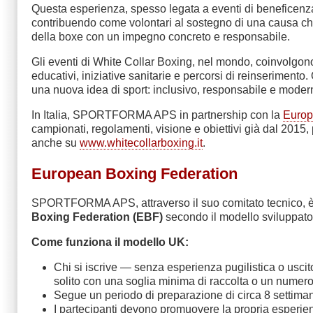
Questa esperienza, spesso legata a eventi di beneficenza, p
contribuendo come volontari al sostegno di una causa che 
della boxe con un impegno concreto e responsabile.
Gli eventi di White Collar Boxing, nel mondo, coinvolgono
educativi, iniziative sanitarie e percorsi di reinserimento
una nuova idea di sport: inclusivo, responsabile e moder
In Italia, SPORTFORMA APS in partnership con la
Europ
campionati, regolamenti, visione e obiettivi già dal 201
anche su
www.whitecollarboxing.it
.
European Boxing Federation
SPORTFORMA APS, attraverso il suo comitato tecnico, è il
Boxing Federation (EBF)
secondo il modello sviluppato i
Come funziona il modello UK:
Chi si iscrive — senza esperienza pugilistica o uscito
solito con una soglia minima di raccolta o un numero d
Segue un periodo di preparazione di circa 8 settima
I partecipanti devono promuovere la propria esperien