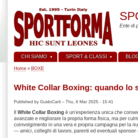
Skip
to
SP
main
content
Ente di 
CHI SIAMO
SPORT & CLASSI
BLO
Home
BOXE
Breadcrumb
White Collar Boxing: quando lo sp
Published by
GuidoCarli
–
Thu, 6 Mar 2025 - 15:41
Il
White Collar Boxing
è un'esperienza unica che consent
avanzate e migliorare la propria forma fisica, ma per cul
coinvolgimento in una vera e propria campagna per la riusc
— amici, colleghi di lavoro, parenti ed eventuali sponsor