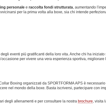
ling personale
e
raccolta fondi strutturata
, aumentando l'impeg
vicinarsi per la prima volta alla boxe, sia chi intende perfezio
egli eventi più gratificanti della loro vita. Anche chi ha iniziat
un'occasione per vivere una vera esperienza sportiva, migliorare 
ite Collar Boxing organizzati da SPORTFORMA APS è necessario e
ere nel mondo della boxe. Basta iscriversi, partecipare con impe
ari degli allenamenti e per consultare la nostra
brochure
, visita