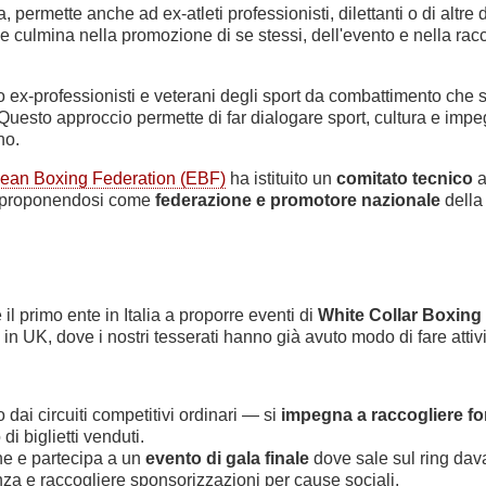
ermette anche ad ex-atleti professionisti, dilettanti o di altre 
culmina nella promozione di se stessi, dell'evento e nella racc
 ex-professionisti e veterani degli sport da combattimento che si
. Questo approccio permette di far dialogare sport, cultura e imp
no.
ean Boxing Federation (EBF)
ha istituito un
comitato tecnico
a
5, proponendosi come
federazione e promotore nazionale
della 
 primo ente in Italia a proporre eventi di
White Collar Boxing
n UK, dove i nostri tesserati hanno già avuto modo di fare attivi
 dai circuiti competitivi ordinari — si
impegna a raccogliere fo
i biglietti venduti.
ne e partecipa a un
evento di gala finale
dove sale sul ring dava
za e raccogliere sponsorizzazioni per cause sociali.