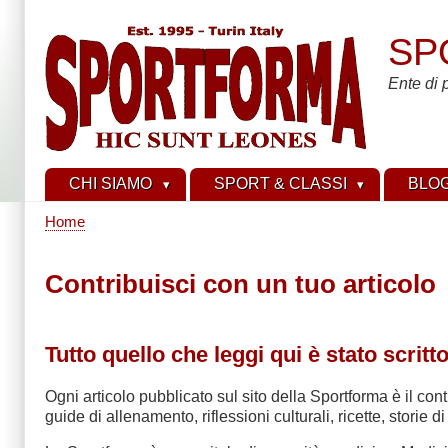
Salta
al
SP
contenuto
principale
Ente di 
CHI SIAMO
SPORT & CLASSI
BLO
Home
Briciole
di
Contribuisci con un tuo articolo
pane
Tutto quello che leggi qui è stato scritt
Ogni articolo pubblicato sul sito della Sportforma è il c
guide di allenamento, riflessioni culturali, ricette, storie 