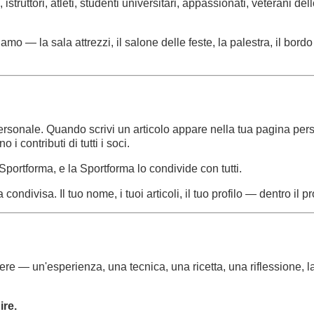
istruttori, atleti, studenti universitari, appassionati, veterani
amo — la sala attrezzi, il salone delle feste, la palestra, il bord
 personale. Quando scrivi un articolo appare nella tua pagina pe
 contributi di tutti i soci.
Sportforma, e la Sportforma lo condivide con tutti.
ondivisa. Il tuo nome, i tuoi articoli, il tuo profilo — dentro il 
e — un'esperienza, una tecnica, una ricetta, una riflessione, la 
ire.