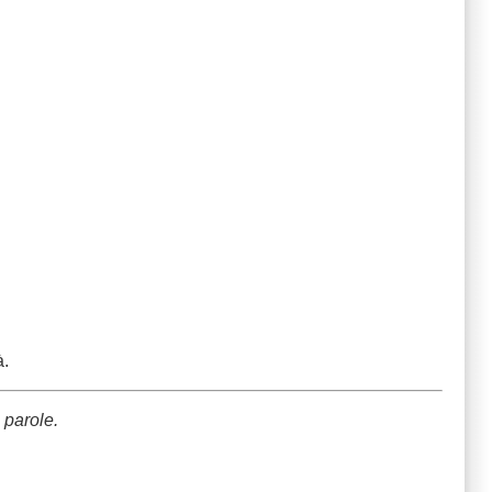
à.
 parole.