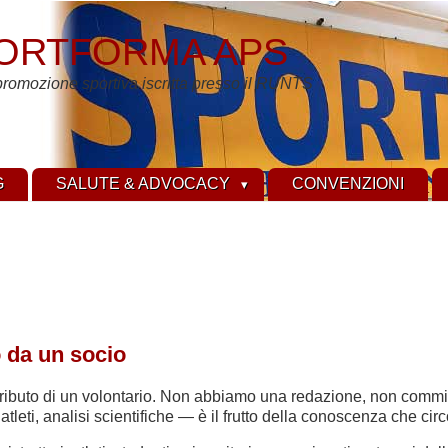
ORTFORMA APS
promozione sportiva iscritta presso il RUNTS
G
SALUTE & ADVOCACY
CONVENZIONI
o da un socio
ontributo di un volontario. Non abbiamo una redazione, non comm
di atleti, analisi scientifiche — è il frutto della conoscenza che ci