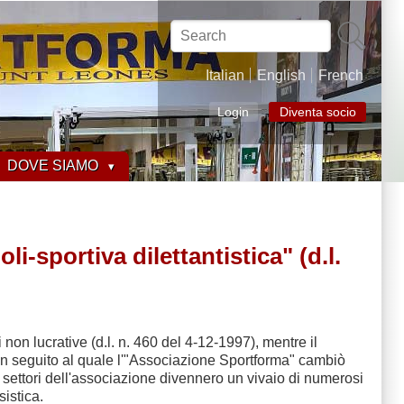
Search
Italian
English
French
Login
Diventa socio
DOVE SIAMO
portiva dilettantistica" (d.l.
on lucrative (d.l. n. 460 del 4-12-1997), mentre il
 in seguito al quale l'"Associazione Sportforma" cambiò
ettori dell'associazione divennero un vivaio di numerosi
sistica.