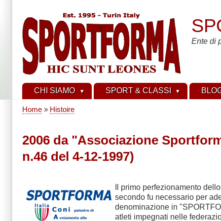
Skip
to
SP
main
content
Ente di 
CHI SIAMO
SPORT & CLASSI
BLO
Home
Histoire
Breadcrumb
2006 da "Associazione Sportform
n.46 del 4-12-1997)
Il primo perfezionamento dello 
secondo fu necessario per adeg
denominazione in "SPORTFORMA 
atleti impegnati nelle federazio