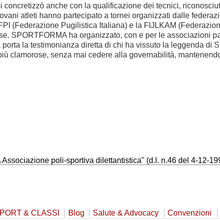
 si concretizzò anche con la qualificazione dei tecnici, riconosci
giovani atleti hanno partecipato a tornei organizzati dalle feder
 FPI (Federazione Pugilistica Italiana) e la FIJLKAM (Federazione 
ese. SPORTFORMA ha organizzato, con e per le associazioni partne
ativa porta la testimonianza diretta di chi ha vissuto la legge
 più clamorose, senza mai cedere alla governabilità, mantenendo 
iazione poli-sportiva dilettantistica" (d.l. n.46 del 4-12-19
PORT & CLASSI
Blog
Salute & Advocacy
Convenzioni