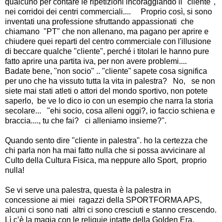
qualcuno per contare le ripetizioni incoraggiando il "cliente", 
nei corridoi dei centri commerciali....     Proprio così, si sono 
inventati una professione sfruttando appassionati  che 
chiamano  "PT" che non allenano, ma pagano per aprire e 
chiudere quei reparti del centro commerciale con l'illusione 
di beccare qualche "cliente", perché i titolari le hanno pure 
fatto aprire una partita iva, per non avere problemi....  
Badate bene, "non socio" .. "cliente" sapete cosa significa 
per uno che ha vissuto tutta la vita in palestra?   No,   se non 
siete mai stati atleti o attori del mondo sportivo, non potete 
saperlo,  be ve lo dico io con un esempio che narra la storia 
secolare...   "ehi socio, cosa alleni oggi?, io faccio schiena e 
braccia...., tu che fai?   ci alleniamo insieme?".  
Quando sento dire "cliente in palestra". ho la certezza che 
chi parla non ha mai fatto nulla che si possa avvicinare al 
Culto della Cultura Fisica, ma neppure allo Sport,  proprio 
nulla!  
Se vi serve una palestra, questa è la palestra in 
concessione ai miei  ragazzi della SPORTFORMA APS, 
alcuni ci sono nati  altri ci sono cresciuti e stanno crescendo.  
Lì c’è la magia con le reliquie intatte della Golden Era.