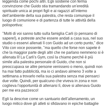
leggenda come pochi altri. Egli sostiene con ferma
convinzione che Guido stia tramandando un'eredità
spirituale unica ai propri figli e ai ragazzi all'interno
dell'ambiente della sua palestra, che resta comunque il
luogo di comunione e di partenza di tutte le attività della
polisportiva:
"Molti di voi sanno tutto sulla famiglia Carli (o pensano di
sapere!), e potreste anche essere andati a casa sua, nel suo
studio o esservi allenati lì con Guido ad un certo punto," dice
Vito con voce possente, "ma quello che forse non sapete è
che la maggior parte degli altri che ne parlano nemmeno si è
allenata lì! La Carli's Gym, così la chiamo perché è più
simile alla palestra personale di Guido, che non si
preoccupava se altre persone venissero o meno, quindi non
ha mai fatto pubblicità, ma io ci andavo almeno 3 volte a
settimana a trovarlo nella sua palestra senza mai pensarci
due volte. Quindi, per qualcuno che viveva in zona e non
coglieva l'opportunità di allenarsi lì, dove si allenava Guido
per me era pazzesco!
Egli la descrive come un santuario dell'allenamento, un
luogo mitico dove gli atleti si sfidavano in epiche battaglie