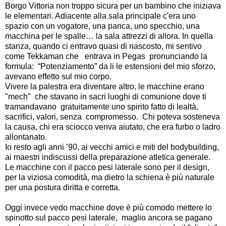
Borgo Vittoria non troppo sicura per un bambino che iniziava 
le elementari. Adiacente alla sala principale c'era uno 
spazio con un vogatore, una panca, uno specchio, una 
macchina per le spalle… la sala attrezzi di allora. In quella 
stanza, quando ci entravo quasi di nascosto, mi sentivo 
come Tekkaman che   entrava in Pegas  pronunciando la 
formula:  “Potenziamento” da li le estensioni del mio sforzo, 
avevano effetto sul mio corpo.  
Vivere la palestra era diventare altro, le macchine erano 
"mech"  che stavano in sacri luoghi di comunione dove ti 
tramandavano  gratuitamente uno spirito fatto di lealtà, 
sacrifici, valori, senza  compromesso.  Chi poteva sosteneva 
la causa, chi era sciocco venva aiutato, che era furbo o ladro 
allontanato.  
Io resto agli anni ’90, ai vecchi amici e miti del bodybuilding, 
ai maestri indiscussi della preparazione atletica generale.
Le macchine con il pacco pesi laterale sono per il design, 
per la viziosa comodità, ma dietro la schiena è più naturale 
per una postura diritta e corretta.    
Oggi invece vedo macchine dove è più comodo mettere lo 
spinotto sul pacco pesi laterale,  maglio ancora se pagano 