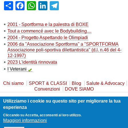
Share
Facebook
WhatsApp
LinkedIn
Telegram
2001 - Sportforma e la palestra di BOXE
Tout a commencé avec le Bodybuilding....
2004 - Progetto Aspettando le Olimpiadi
2006 da "Associazione Sportforma" a "SPORTFORMA
Associazione poli-sportiva dilettantistica" (d.l. n.46 del 4-
12-1997)
2023 L'identità rinnovata
I Veterani
Chi siamo
SPORT & CLASSI
Blog
Salute & Advocacy
Convenzioni
DOVE SIAMO
Utilizziamo i cookie su questo sito per migliorare la tua
Privacy Policy
Cookie Policy
Safeguarding
esperienza
Statuto e Trasparenza
Contatti
Cliccando su Accetta, acconsenti al loro utilizzo.
Maggiori informazioni