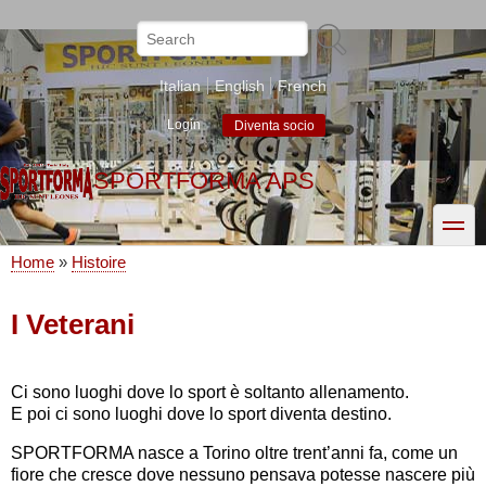
Skip
to
Search
main
content
Italian
English
French
Login
Diventa socio
SPORTFORMA APS
toggle
Home
Histoire
Breadcrumb
I Veterani
Ci sono luoghi dove lo sport è soltanto allenamento.
E poi ci sono luoghi dove lo sport diventa destino.
SPORTFORMA nasce a Torino oltre trent’anni fa, come un
fiore che cresce dove nessuno pensava potesse nascere più