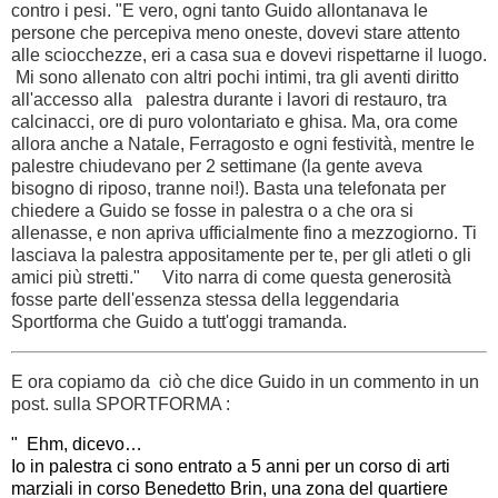
contro i pesi. "E vero, ogni tanto Guido allontanava le
persone che percepiva meno oneste, dovevi stare attento
alle sciocchezze, eri a casa sua e dovevi rispettarne il luogo.
Mi sono allenato con altri pochi intimi, tra gli aventi diritto
all'accesso alla palestra durante i lavori di restauro, tra
calcinacci, ore di puro volontariato e ghisa. Ma, ora come
allora anche a Natale, Ferragosto e ogni festività, mentre le
palestre chiudevano per 2 settimane (la gente aveva
bisogno di riposo, tranne noi!). Basta una telefonata per
chiedere a Guido se fosse in palestra o a che ora si
allenasse, e non apriva ufficialmente fino a mezzogiorno. Ti
lasciava la palestra appositamente per te, per gli atleti o gli
amici più stretti." Vito narra di come questa generosità
fosse parte dell'essenza stessa della leggendaria
Sportforma che Guido a tutt'oggi tramanda.
E ora copiamo da ciò che dice Guido in un commento in un
post. sulla SPORTFORMA :
"  Ehm, dicevo…
Io in palestra ci sono entrato a 5 anni per un corso di arti 
marziali in corso Benedetto Brin, una zona del quartiere 