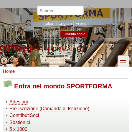
Skip
to
Search
main
content
Italian
English
French
Login
Diventa socio
SPORTFORMA APS
toggle
Home
Breadcrumb
Entra nel mondo SPORTFORMA
Adesioni
Pre-Iscrizione (Domanda di Iscrizione)
ContributiSoci
Sostienici
5 x 1000