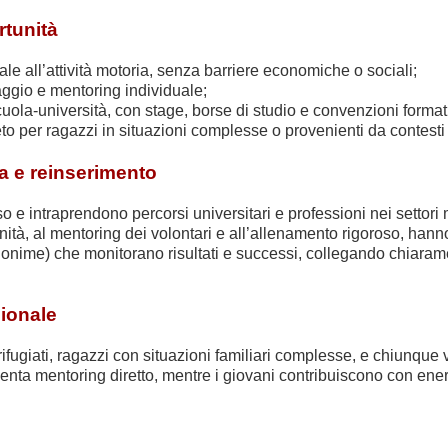
rtunità
le all’attività motoria, senza barriere economiche o sociali;
aggio e mentoring individuale;
ola-università, con stage, borse di studio e convenzioni format
 per ragazzi in situazioni complesse o provenienti da contesti di
za e reinserimento
e intraprendono percorsi universitari e professioni nei settori mili
comunità, al mentoring dei volontari e all’allenamento rigoroso, h
nime) che monitorano risultati e successi, collegando chiaramen
zionale
ifugiati, ragazzi con situazioni familiari complesse, e chiunque v
venta mentoring diretto, mentre i giovani contribuiscono con ener