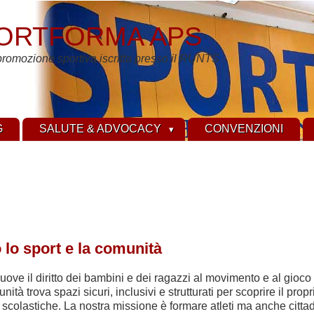
ORTFORMA APS
promozione sportiva iscritta presso il RUNTS
G
SALUTE & ADVOCACY
CONVENZIONI
o lo sport e la comunità
ove il diritto dei bambini e dei ragazzi al movimento e al gio
nità trova spazi sicuri, inclusivi e strutturati per scoprire il pr
 scolastiche. La nostra missione è formare atleti ma anche citta