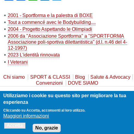
2001 - Sportforma e la palestra di BOXE
Tout a commencé avec le Bodybuilding....
2004 - Progetto Aspettando le Olimpiadi
2006 da "Associazione Sportforma" a "SPORTFORMA
Associazione poli-sportiva dilettantistica" (d.l. n.46 del 4-
12-1997)
2023 L'identità rinnovata
I Veterani
Chi siamo
SPORT & CLASSI
Blog
Salute & Advocacy
Convenzioni
DOVE SIAMO
Utilizziamo i cookie su questo sito per migliorare la tua
Privacy Policy
Cookie Policy
Safeguarding
esperienza
Statuto e Trasparenza
Contatti
Cliccando su Accetta, acconsenti al loro utilizzo.
Maggiori informazioni
Accetta
No, grazie
Realizzato da
Guido Carli