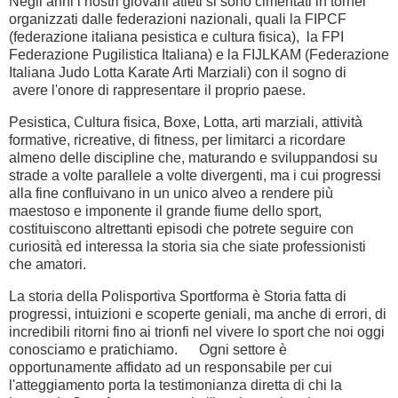
Negli anni i nostri giovani atleti si sono cimentati in tornei
organizzati dalle federazioni nazionali, quali la FIPCF
(federazione italiana pesistica e cultura fisica), la FPI
Federazione Pugilistica Italiana) e la FIJLKAM (Federazione
Italiana Judo Lotta Karate Arti Marziali) con il sogno di
avere l'onore di rappresentare il proprio paese.
Pesistica, Cultura fisica, Boxe, Lotta, arti marziali, attività
formative, ricreative, di fitness, per limitarci a ricordare
almeno delle discipline che, maturando e sviluppandosi su
strade a volte parallele a volte divergenti, ma i cui progressi
alla fine confluivano in un unico alveo a rendere più
maestoso e imponente il grande fiume dello sport,
costituiscono altrettanti episodi che potrete seguire con
curiosità ed interessa la storia sia che siate professionisti
che amatori.
La storia della Polisportiva Sportforma è Storia fatta di
progressi, intuizioni e scoperte geniali, ma anche di errori, di
incredibili ritorni fino ai trionfi nel vivere lo sport che noi oggi
conosciamo e pratichiamo. Ogni settore è
opportunamente affidato ad un responsabile per cui
l'atteggiamento porta la testimonianza diretta di chi la