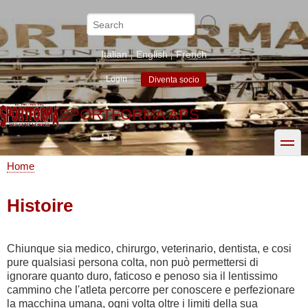
Skip
to
Search
main
content
Italian
English
French
Login
Diventa socio
SPORTFORMA APS
toggle
Home
Breadcrumb
Histoire
Chiunque sia medico, chirurgo, veterinario, dentista, e cosi
pure qualsiasi persona colta, non può permettersi di
ignorare quanto duro, faticoso e penoso sia il lentissimo
cammino che l'atleta percorre per conoscere e perfezionare
la macchina umana, ogni volta oltre i limiti della sua