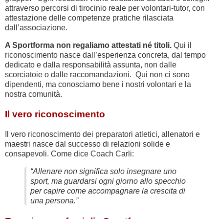
attraverso percorsi di tirocinio reale per volontari-tutor, con
attestazione delle competenze pratiche rilasciata
dall’associazione.
A Sportforma non regaliamo attestati né titoli.
Qui il
riconoscimento nasce dall’esperienza concreta, dal tempo
dedicato e dalla responsabilità assunta, non dalle
scorciatoie o dalle raccomandazioni. Qui non ci sono
dipendenti, ma conosciamo bene i nostri volontari e la
nostra comunità.
Il vero riconoscimento
Il vero riconoscimento dei preparatori atletici, allenatori e
maestri nasce dal successo di relazioni solide e
consapevoli. Come dice Coach Carli:
“Allenare non significa solo insegnare uno
sport, ma guardarsi ogni giorno allo specchio
per capire come accompagnare la crescita di
una persona.”