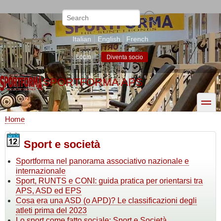
Skip
to
Search
main
content
Italian
English
French
Login
Diventa socio
SPORTFORMA APS
toggle
Home
Breadcrumb
Sport e società
Sportforma nel panorama associativo nazionale e
internazionale
Sport, RUNTS e CONI: guida pratica per orientarsi tra
APS, ASD ed EPS
Cosa era una ASD (o APD)? Le classificazioni degli
atleti prima del 2023
Lo sport come fatto sociale: Sport e Società