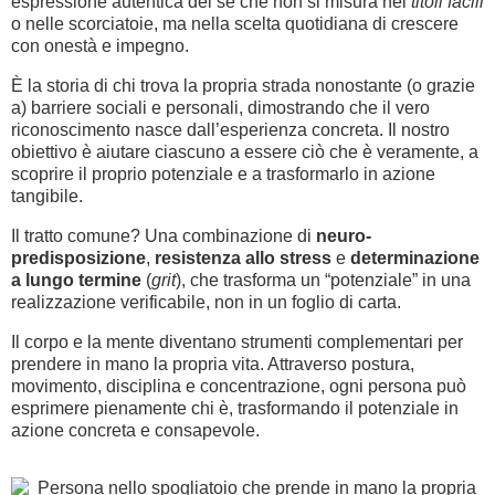
espressione autentica del sé che non si misura nei
titoli facili
o nelle scorciatoie, ma nella scelta quotidiana di crescere
con onestà e impegno.
È la storia di chi trova la propria strada nonostante (o grazie
a) barriere sociali e personali, dimostrando che il vero
riconoscimento nasce dall’esperienza concreta. Il nostro
obiettivo è aiutare ciascuno a essere ciò che è veramente, a
scoprire il proprio potenziale e a trasformarlo in azione
tangibile.
Il tratto comune? Una combinazione di
neuro-
predisposizione
,
resistenza allo stress
e
determinazione
a lungo termine
(
grit
), che trasforma un “potenziale” in una
realizzazione verificabile, non in un foglio di carta.
Il corpo e la mente diventano strumenti complementari per
prendere in mano la propria vita. Attraverso postura,
movimento, disciplina e concentrazione, ogni persona può
esprimere pienamente chi è, trasformando il potenziale in
azione concreta e consapevole.