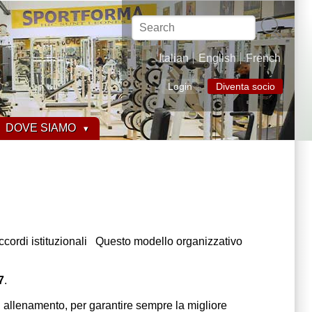
Search
Italian
English
French
Login
Diventa socio
DOVE SIAMO
 accordi istituzionali Questo modello organizzativo
7
.
 allenamento, per garantire sempre la migliore