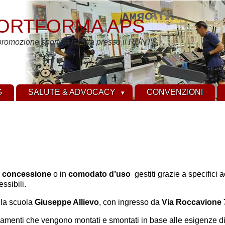
ORTFORMA APS
promozione sportiva iscritta presso il RUNTS
G
SALUTE & ADVOCACY
CONVENZIONI
n
concessione
o in
comodato d’uso
gestiti grazie a specifici
ssibili.
lla scuola
Giuseppe Allievo
, con ingresso da
Via Roccavione 
amenti che vengono montati e smontati in base alle esigenze di