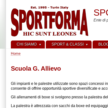
Skip
to
SP
main
content
Ente di 
CHI SIAMO
SPORT & CLASSI
BLO
Home
Breadcrumb
Scuola G. Allievo
Gli impianti e le palestre utilizzate sono spazi concessi i
consente di offrire opportunità sportive diversificate e acce
Gli allenamenti di boxe si svolgono presso la palestra de
La palestra è attrezzata con sacchi da boxe ed equipaggi