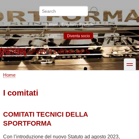
Skip
to
Search
main
content
Italian
English
French
Login
Diventa socio
SPORTFORMA APS
toggle
Home
Breadcrumb
I comitati
COMITATI TECNICI DELLA
SPORTFORMA
Con l’introduzione del nuovo Statuto ad agosto 2023,