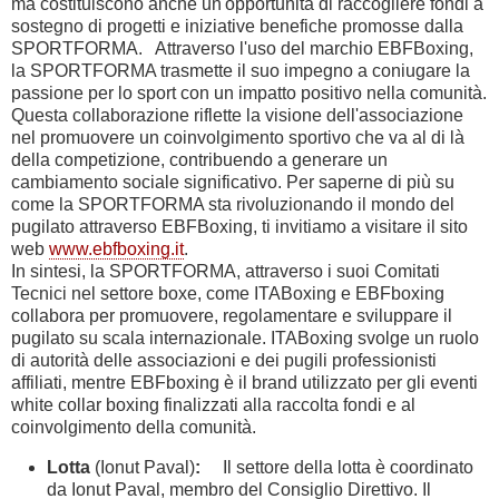
ma costituiscono anche un'opportunità di raccogliere fondi a
sostegno di progetti e iniziative benefiche promosse dalla
SPORTFORMA. Attraverso l'uso del marchio EBFBoxing,
la SPORTFORMA trasmette il suo impegno a coniugare la
passione per lo sport con un impatto positivo nella comunità.
Questa collaborazione riflette la visione dell'associazione
nel promuovere un coinvolgimento sportivo che va al di là
della competizione, contribuendo a generare un
cambiamento sociale significativo. Per saperne di più su
come la SPORTFORMA sta rivoluzionando il mondo del
pugilato attraverso EBFBoxing, ti invitiamo a visitare il sito
web
www.ebfboxing.it
.
In sintesi, la SPORTFORMA, attraverso i suoi Comitati
Tecnici nel settore boxe, come ITABoxing e EBFboxing
collabora per promuovere, regolamentare e sviluppare il
pugilato su scala internazionale. ITABoxing svolge un ruolo
di autorità delle associazioni e dei pugili professionisti
affiliati, mentre EBFboxing è il brand utilizzato per gli eventi
white collar boxing finalizzati alla raccolta fondi e al
coinvolgimento della comunità.
Lotta
(Ionut Paval)
:
Il settore della lotta è coordinato
da Ionut Paval, membro del Consiglio Direttivo. Il