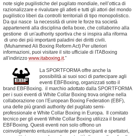
note sigle pugilistiche del pugilato mondiale, nell’ottica di
razionalizzare e rivalutare gli atleti e tutti gli attori del mondo
pugilistico liberi da controlli territoriali di tipo monopolistico.
Da qui nasce la necessità di unire le forze tra società
appartenenti alla disciplina della boxe, che collaborino alla
gestione di un'authority sportiva che si inspira alla riforma
di uno dei più importanti paladini dei diritti civili.
(Muhammed Ali Boxing Reform Act) Per ulteriori
informazioni, puoi visitare il sito ufficiale di ITABoxing
all'indirizzo
www.itaboxing.it
."
La SPORTFORMA offre anche la
possibilità ai suoi soci di partecipare agli
eventi EBFBoxing, organizzati sotto il
brand EBFBoxing. il marchio adottato dalla SPORTFORMA
per i suoi eventi di White Collar Boxing trova origine nella
collaborazione con l'European Boxing Federation (EBF),
una delle più grandi authority del pugilato semi-
professionale e White Collar Boxing in Europa. Il comitato
tecnico per gli eventi White Collar Boxing utilizza il brand
EBFBoxing. Questi eventi non solo offrono un
coinvolgimento entusiasmante per partecipanti e spettatori,