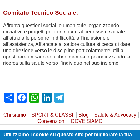
Comitato Tecnico Sociale:
Affronta questioni sociali e umanitarie, organizzando
iniziative e progetti per contribuire al benessere sociale,
all'aiuto alle persone in difficoltà, all'inclusione e
all'assistenza, Affiancate al settore cultura si cerca di dare
una direzione verso le discipline particolarmente utili a
ripristinare un sano equilibrio mente-corpo indirizzando la
ricerca sulla salute verso l’individuo nel suo insieme.
Share
Facebook
WhatsApp
LinkedIn
Telegram
Chi siamo
SPORT & CLASSI
Blog
Salute & Advocacy
Convenzioni
DOVE SIAMO
Utilizziamo i cookie su questo sito per migliorare la tua
Privacy Policy
Cookie Policy
Safeguarding