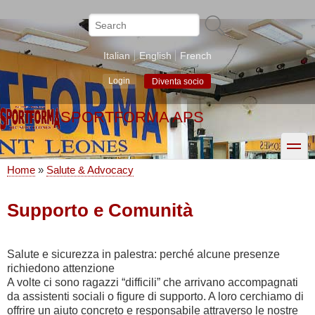
Skip
to
Search
main
content
Italian
English
French
Login
Diventa socio
SPORTFORMA APS
toggle
Home
Salute & Advocacy
Breadcrumb
Supporto e Comunità
Salute e sicurezza in palestra: perché alcune presenze
richiedono attenzione
A volte ci sono ragazzi “difficili” che arrivano accompagnati
da assistenti sociali o figure di supporto. A loro cerchiamo di
offrire un aiuto concreto e responsabile attraverso le nostre