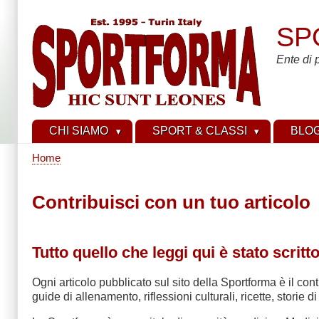
Skip
to
SP
main
content
Ente di 
CHI SIAMO
SPORT & CLASSI
BLO
Home
Breadcrumb
Contribuisci con un tuo articolo
Tutto quello che leggi qui è stato scritt
Ogni articolo pubblicato sul sito della Sportforma è il c
guide di allenamento, riflessioni culturali, ricette, storie 