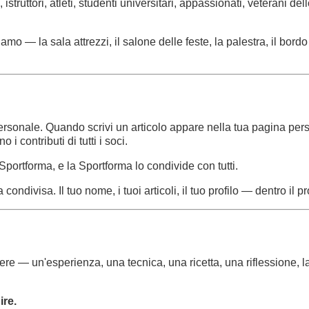
istruttori, atleti, studenti universitari, appassionati, veterani
amo — la sala attrezzi, il salone delle feste, la palestra, il bord
 personale. Quando scrivi un articolo appare nella tua pagina pe
 contributi di tutti i soci.
Sportforma, e la Sportforma lo condivide con tutti.
ondivisa. Il tuo nome, i tuoi articoli, il tuo profilo — dentro il 
e — un'esperienza, una tecnica, una ricetta, una riflessione, la 
ire.