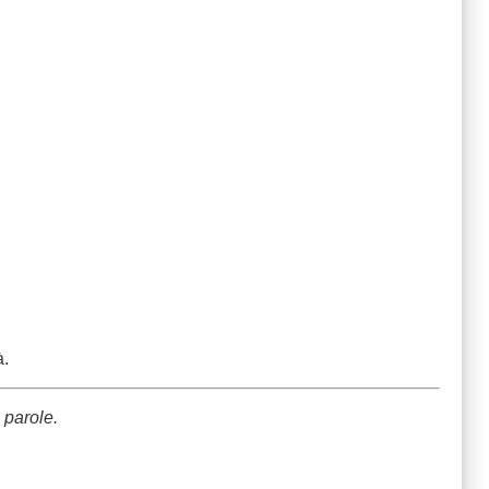
à.
 parole.