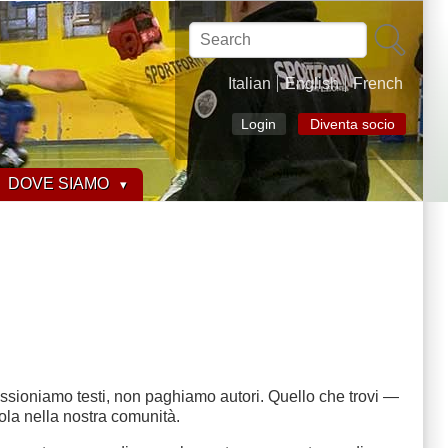
Search
Italian
English
French
Login
Diventa socio
DOVE SIAMO
issioniamo testi, non paghiamo autori. Quello che trovi —
rcola nella nostra comunità.