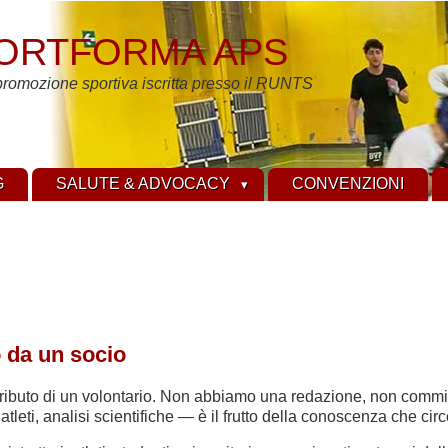
ORTFORMA APS
promozione sportiva iscritta presso il RUNTS
G
SALUTE & ADVOCACY
CONVENZIONI
o da un socio
ontributo di un volontario. Non abbiamo una redazione, non comm
di atleti, analisi scientifiche — è il frutto della conoscenza che ci